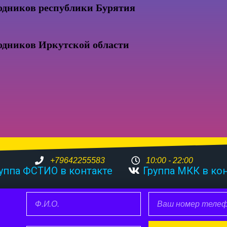
одников республики Бурятия
одников Иркутской области
+79642255583
10:00 - 22:00
уппа ФСТИО в контакте
Группа МКК в ко