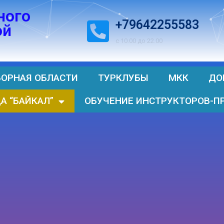
ного
+79642255583
ой
с 10.00 до 22.00
БОРНАЯ ОБЛАСТИ
ТУРКЛУБЫ
МКК
ДО
А “БАЙКАЛ”
ОБУЧЕНИЕ ИНСТРУКТОРОВ-П