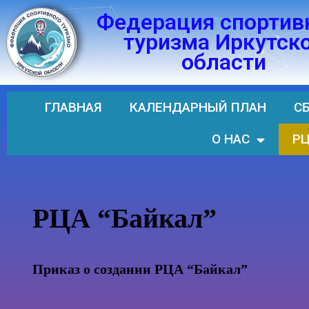
Федерация спортив
Перейти
туризма Иркутск
к
области
содержимому
ГЛАВНАЯ
КАЛЕНДАРНЫЙ ПЛАН
С
О НАС
РЦ
РЦА “Байкал”
Приказ о создании РЦА “Байкал”