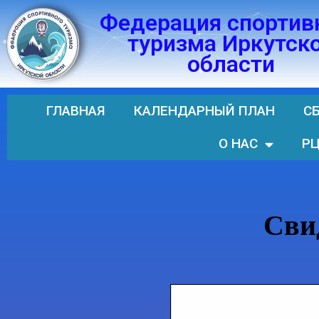
Федерация спортив
Перейти
туризма Иркутск
к
области
содержимому
ГЛАВНАЯ
КАЛЕНДАРНЫЙ ПЛАН
С
О НАС
РЦ
Сви