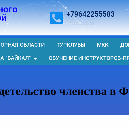
ного
+79642255583
ой
с 10.00 до 22.00
БОРНАЯ ОБЛАСТИ
ТУРКЛУБЫ
МКК
ДО
А “БАЙКАЛ”
ОБУЧЕНИЕ ИНСТРУКТОРОВ-П
детельство членства в 