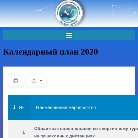
Перейти
к
содержимому
ОБУЧЕНИЕ ИНСТРУКТОРОВ-ПРОВОДНИКОВ
Календарный план 2020
№
Наименование мероприятия
Областные соревнования по спортивному тур
1
на пешеходных дистанциях