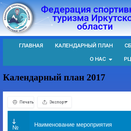
Федерация спортив
Перейти
туризма Иркутск
к
области
содержимому
ГЛАВНАЯ
КАЛЕНДАРНЫЙ ПЛАН
С
О НАС
РЦ
Календарный план 2017
Печать
Экспорт
Наименование мероприятия
№