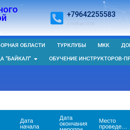
ного
+79642255583
ой
с 10.00 до 22.00
БОРНАЯ ОБЛАСТИ
ТУРКЛУБЫ
МКК
ДО
А “БАЙКАЛ”
ОБУЧЕНИЕ ИНСТРУКТОРОВ-П
Дата
Дата
Место
окончания
начала
проведения
мероприятия