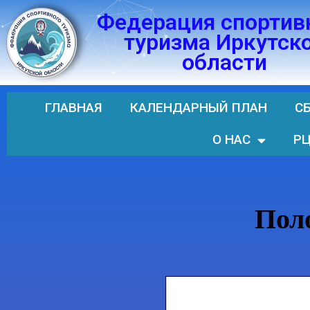
Федерация спортив
Перейти
туризма Иркутск
к
области
содержимому
ГЛАВНАЯ
КАЛЕНДАРНЫЙ ПЛАН
С
О НАС
РЦ
Пол