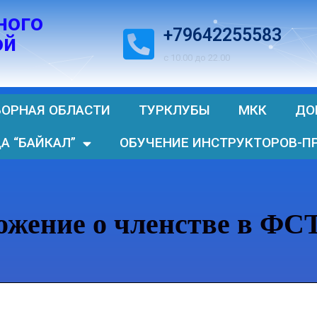
ного
+79642255583
ой
с 10.00 до 22.00
БОРНАЯ ОБЛАСТИ
ТУРКЛУБЫ
МКК
ДО
А “БАЙКАЛ”
ОБУЧЕНИЕ ИНСТРУКТОРОВ-П
ожение о членстве в ФС