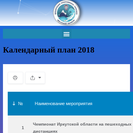
Перейти
к
содержимому
ОБУЧЕНИЕ ИНСТРУКТОРОВ-ПРОВОДНИКОВ
Календарный план 2018
№
Наименование мероприятия
Чемпионат Иркутской области на пешеходных
1
дистанциях